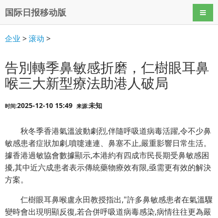
国际日报移动版
导航
企业
>
滚动
>
告別轉季鼻敏感折磨，仁樹眼耳鼻
喉三大新型療法助港人破局
2025-12-10 15:49
未知
时间:
来源:
秋冬季香港氣溫波動劇烈,伴隨呼吸道病毒活躍,令不少鼻
敏感患者症狀加劇,噴嚏連連、鼻塞不止,嚴重影響日常生活。
據香港過敏協會數據顯示,本港約有四成市民長期受鼻敏感困
擾,其中近六成患者表示傳統藥物療效有限,亟需更有效的解決
方案。
仁樹眼耳鼻喉盧永田教授指出,"許多鼻敏感患者在氣溫驟
變時會出現明顯反復,若合併呼吸道病毒感染,病情往往更為嚴