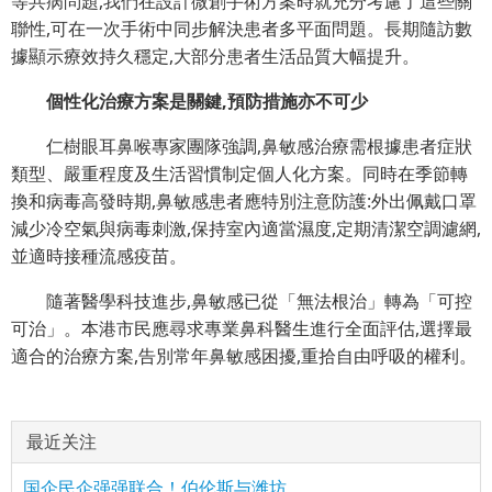
等共病問題,我們在設計微創手術方案時就充分考慮了這些關
聯性,可在一次手術中同步解決患者多平面問題。長期隨訪數
據顯示療效持久穩定,大部分患者生活品質大幅提升。
個性化治療方案是關鍵,預防措施亦不可少
仁樹眼耳鼻喉專家團隊強調,鼻敏感治療需根據患者症狀
類型、嚴重程度及生活習慣制定個人化方案。同時在季節轉
換和病毒高發時期,鼻敏感患者應特別注意防護:外出佩戴口罩
減少冷空氣與病毒刺激,保持室內適當濕度,定期清潔空調濾網,
並適時接種流感疫苗。
隨著醫學科技進步,鼻敏感已從「無法根治」轉為「可控
可治」。本港市民應尋求專業鼻科醫生進行全面評估,選擇最
適合的治療方案,告別常年鼻敏感困擾,重拾自由呼吸的權利。
最近关注
国企民企强强联合！伯伦斯与潍坊