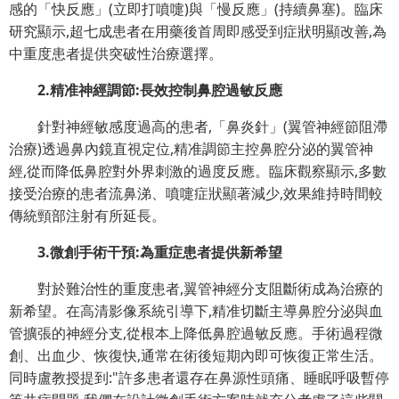
感的「快反應」(立即打噴嚏)與「慢反應」(持續鼻塞)。臨床
研究顯示,超七成患者在用藥後首周即感受到症狀明顯改善,為
中重度患者提供突破性治療選擇。
2.精准神經調節:長效控制鼻腔過敏反應
針對神經敏感度過高的患者,「鼻炎針」(翼管神經節阻滯
治療)透過鼻內鏡直視定位,精准調節主控鼻腔分泌的翼管神
經,從而降低鼻腔對外界刺激的過度反應。臨床觀察顯示,多數
接受治療的患者流鼻涕、噴嚏症狀顯著減少,效果維持時間較
傳統頸部注射有所延長。
3.微創手術干預:為重症患者提供新希望
對於難治性的重度患者,翼管神經分支阻斷術成為治療的
新希望。在高清影像系統引導下,精准切斷主導鼻腔分泌與血
管擴張的神經分支,從根本上降低鼻腔過敏反應。手術過程微
創、出血少、恢復快,通常在術後短期內即可恢復正常生活。
同時盧教授提到:"許多患者還存在鼻源性頭痛、睡眠呼吸暫停