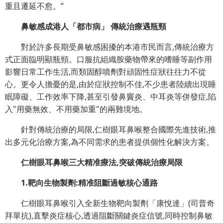
重且遷延不愈。”
鼻敏感成港人「都市病」 傳統治療遇瓶頸
對於許多長期受鼻敏感困擾的本港市民而言,傳統治療方
式正面臨明顯瓶頸。口服抗組織胺藥物帶來的嗜睡等副作用
影響日常工作生活,而類固醇噴劑對頑固性症狀往往力不從
心。更令人擔憂的是,由於症狀控制不佳,不少患者陸續出現睡
眠障礙、工作效率下降,甚至引發鼻竇炎、中耳炎等併發症,陷
入"用藥無效、不用藥加重"的兩難境地。
針對傳統治療的局限,仁樹眼耳鼻喉整合國際先進技術,推
出多元化治療方案,為不同需求的患者提供個性化解決方案。
仁樹眼耳鼻喉三大精准療法,突破傳統治療局限
1.靶向生物製劑:精准阻斷過敏核心通路
仁樹眼耳鼻喉引入全新生物靶向製劑「康悅達」(司普奇
拜單抗),直擊炎症核心,透過阻斷關鍵炎症信號,同時控制鼻敏