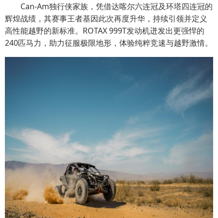
Can-Am独行侠家族，凭借达喀尔六连冠及环塔四连冠的
辉煌战绩，其赛事王者基因此次再度升华，持续引领并定义
高性能越野的新标准。ROTAX 999T发动机迸发出更强悍的
240匹马力，助力征服极限地形，体验纯粹竞速与越野激情。