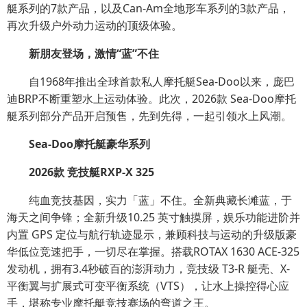
艇系列的7款产品，以及Can-Am全地形车系列的3款产品，
再次升级户外动力运动的顶级体验。
新朋友登场，激情“蓝”不住
自1968年推出全球首款私人摩托艇Sea-Doo以来，庞巴
迪BRP不断重塑水上运动体验。此次，2026款 Sea-Doo摩托
艇系列部分产品开启预售，先到先得，一起引领水上风潮。
Sea-Doo摩托艇豪华系列
2026款 竞技艇RXP-X 325
纯血竞技基因，实力「蓝」不住。全新典藏长滩蓝，于
海天之间争锋；全新升级10.25 英寸触摸屏，娱乐功能进阶并
内置 GPS 定位与航行轨迹显示，兼顾科技与运动的升级版豪
华低位竞速把手，一切尽在掌握。搭载ROTAX 1630 ACE-325
发动机，拥有3.4秒破百的澎湃动力，竞技级 T3-R 艇壳、X-
平衡翼与扩展式可变平衡系统（VTS），让水上操控得心应
手，堪称专业摩托艇竞技赛场的弯道之王。