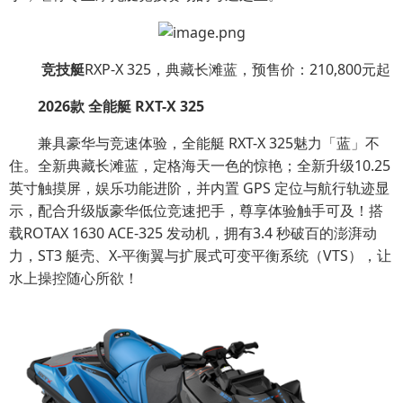
竞技艇
RXP-X 325，典藏长滩蓝，预售价：210,800元起
2026
款
全能艇
RXT-X 325
兼具豪华与竞速体验，全能艇 RXT-X 325魅力「蓝」不
住。全新典藏长滩蓝，定格海天一色的惊艳；全新升级10.25
英寸触摸屏，娱乐功能进阶，并内置 GPS 定位与航行轨迹显
示，配合升级版豪华低位竞速把手，尊享体验触手可及！搭
载ROTAX 1630 ACE-325 发动机，拥有3.4 秒破百的澎湃动
力，ST3 艇壳、X-平衡翼与扩展式可变平衡系统（VTS），让
水上操控随心所欲！