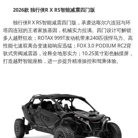
2026款 独行侠R X RS智能减震四门版
独行侠R X RS智能减震四门版，承袭达喀尔六连冠与环
塔四连冠的王者家族基因，机械实力拉满。四门设计可解锁
多人越野狂欢；ROTAX 999T发动机带来240匹强悍马力、高
性能七速双离合变速箱响应迅猛；FOX 3.0 PODIUM RC2背
驮式旁阀减震器，诠释全地形实力；10.25英寸彩色触摸屏，
打造越野智能座舱，进一步提升精准操控和驾乘体验。